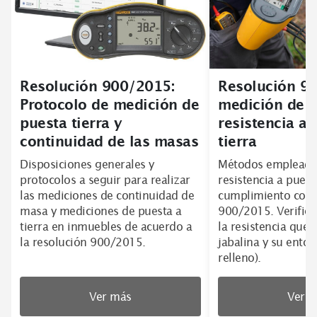
Resolución 900/2015:
Resolución 9
Protocolo de medición de
medición de l
puesta tierra y
resistencia a 
continuidad de las masas
tierra
Disposiciones generales y
Métodos empleados
protocolos a seguir para realizar
resistencia a puest
las mediciones de continuidad de
cumplimiento con 
masa y mediciones de puesta a
900/2015. Verifica
tierra en inmuebles de acuerdo a
la resistencia que e
la resolución 900/2015.
jabalina y su entor
relleno).
Ver más
Ver 