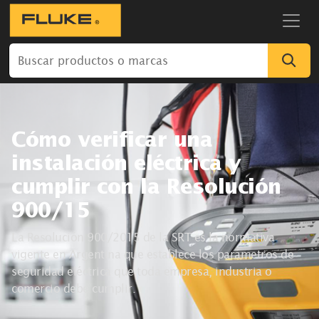
Cómo verificar una
instalación eléctrica y
cumplir con la Resolución
900/15
La Resolución 900/2015 de la SRT es la normativa
vigente en Argentina que establece los parámetros de
seguridad eléctrica que toda empresa, industria o
comercio debe cumplir.