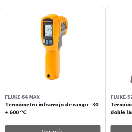
FLUKE-64 MAX
FLUKE-5
Termómetro infrarrojo de rango - 30
Termómet
+ 600 ºC
doble l
Ver más