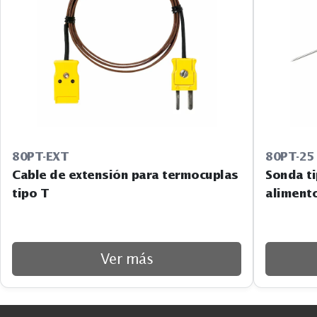
80PT-EXT
80PT-25
Cable de extensión para termocuplas
Sonda ti
tipo T
alimento
Ver más