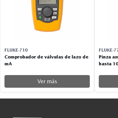
FLUKE-710
FLUKE-7
Comprobador de válvulas de lazo de
Pinza a
mA
hasta 1
Ver más