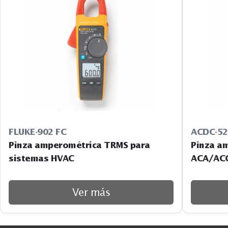
FLUKE-902 FC
ACDC-5
Pinza amperométrica TRMS para
Pinza a
sistemas HVAC
ACA/AC
Ver más