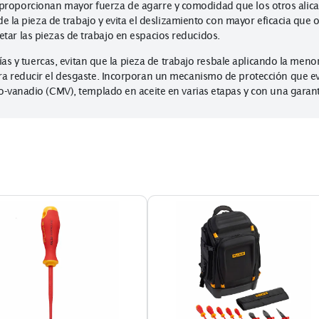
Recursos
 Fluke le proporcionan mayor fuerza de agarre y comodidad que 
arre de la pieza de trabajo y evita el deslizamiento con mayor
mite sujetar las piezas de trabajo en espacios reducidos.
 tuberías y tuercas, evitan que la pieza de trabajo resbale apl
1 para reducir el desgaste. Incorporan un mecanismo de prote
bdeno-vanadio (CMV), templado en aceite en varias etapas y co