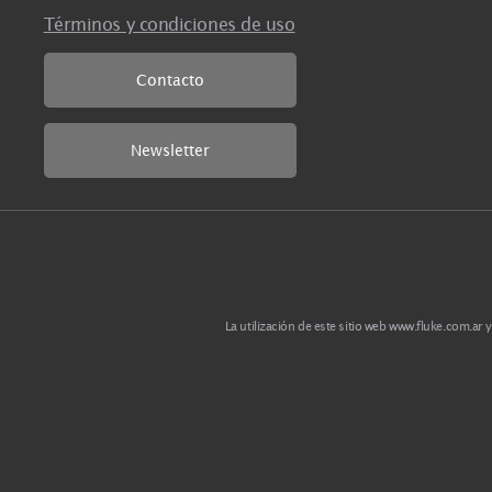
Importa, Garantiza y Distribuye para todo el
territorio argentino productos Fluke y sus mar
asociadas.
Términos y condiciones de uso
Contacto
Newsletter