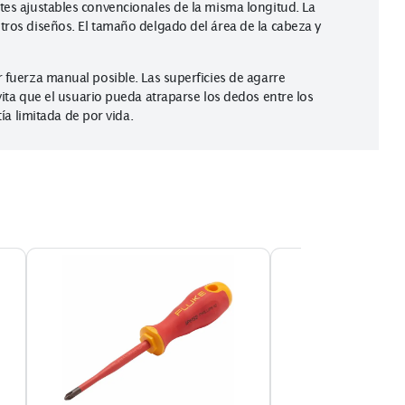
los otros alicates ajustables convencionales de la misma longit
 eficacia que otros diseños. El tamaño delgado del área de la c
icando la menor fuerza manual posible. Las superficies de agarr
cción que evita que el usuario pueda atraparse los dedos entr
n una garantía limitada de por vida.