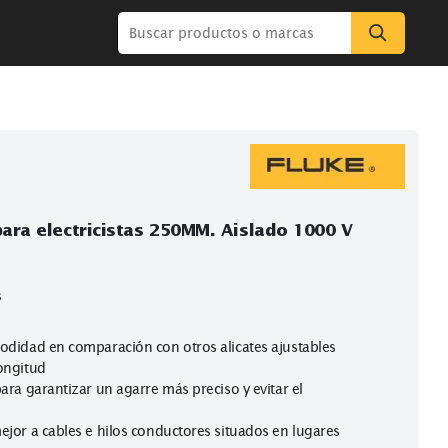
ajustable para electricistas 250MM. Aislado 1
 principales
te rápido
 agarre y comodidad en comparación con otros alicates ajusta
de la misma longitud
os de ajuste para garantizar un agarre más preciso y evitar el