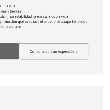
ara acceder mejor a cables e hilos conductores situados en lu
ra 1000 V CA, 1500 V CC
ico para tuberías y tuercas
lación encastada, gran estabilidad gracias a la doble guía
ecanismo de protección que evita que el usuario se atrape lo
l cromo-molibdeno-vanadio
mpre ahora
Consulte con un especialist