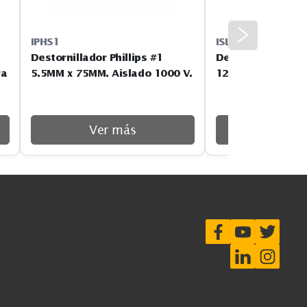
IPHS1
 pinzas y 5
Destornillador Phillips #1
aislados para
5.5MM x 75MM. Aislado 1000 V.
ás
Ver más