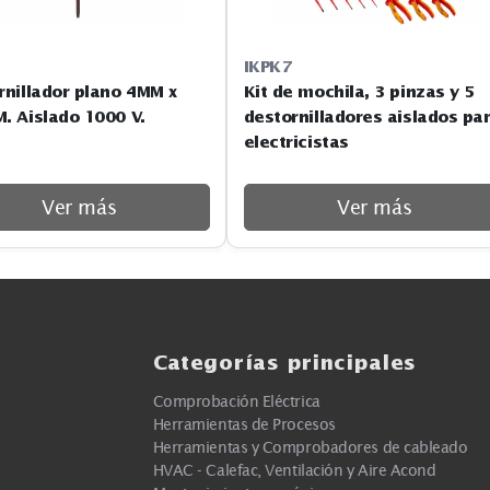
ISLS5
IKPK7
Destornillador plano 4MM x
Kit de mochila, 3
100MM. Aislado 1000 V.
destornilladores 
electricistas
Ver más
Ver m