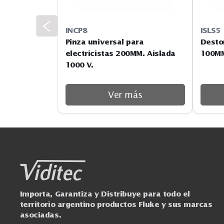
INCP8
Pinza universal para
electricistas 200MM. Aislada
1000 V.
Ver más