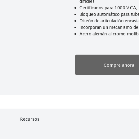
deslizamiento
Forma esbelta p
difíciles
Certificados pa
Bloqueo automát
Diseño de articu
Incorporan un m
Acero alemán a
Co