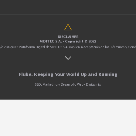
Comprobación Eléctrica
Herramientas de Procesos
Herramientas y Comprobadores d
cas
HVAC - Calefac, Ventilación y Air
Mantenimiento mecánico
Medición de Temperatura
Medición por ultrasonido
Rastreadores y Localizadores
Seguridad e Higiene
DISCLAIMER
VIDITEC S.A. - Copyright © 2022
.com.ar
y/o cualquier Plataforma Digital de VIDITEC S.A. implica la aceptación de l