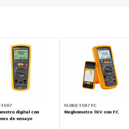
resistente, confiable y fácil de usar. Con sus diversos voltajes
el mantenimiento preventivo.
a sonda remota, ahorran tiempo y dinero a la hora de llevar a 