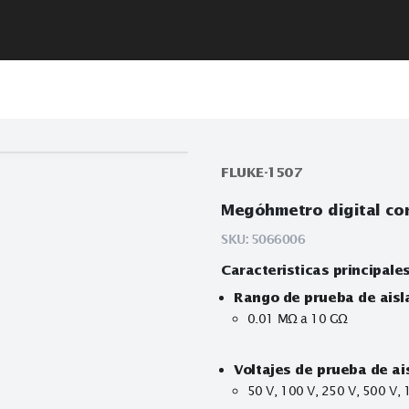
FLUKE-1507
Megóhmetro d
SKU:
5066006
Caracteristicas
Rango de pru
0.01 MΩ a 1