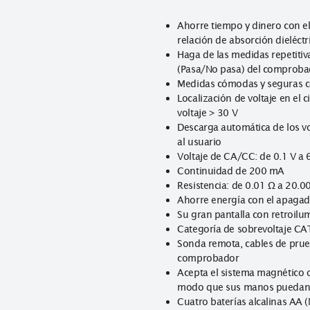
Voltajes de 
50 V, 100 V, 
Ahorre tiempo y 
relación de abso
Haga de las med
(Pasa/No pasa)
Medidas cómoda
Localización de 
voltaje > 30 V
Descarga automá
al usuario
Voltaje de CA/C
Continuidad d
Resistencia: de
Ahorre energía
Su gran pantall
Categoría de so
Sonda remota, c