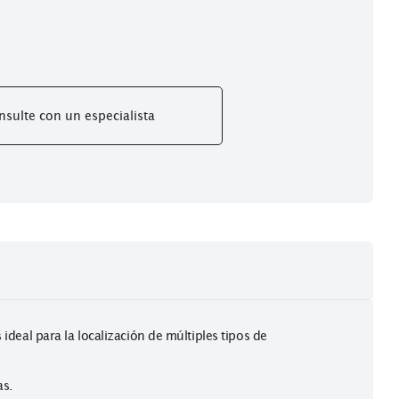
ma magnético opcional Fluke TPAK para colgar el instrumento d
anos puedan realizar otros trabajos
 alcalinas AA (NEDA 15 A o IEC LR6) para un mínimo de 1000 
ntía
Consulte con un especialista