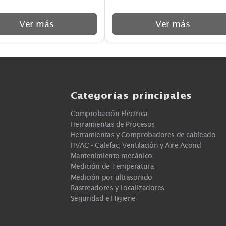
FLUKE-1507
FLUKE-1587 FC
Megóhmetro digital con
Meghometro 1KV 
tensiones de ensayo
Ver más
Ver m
Categorías principa