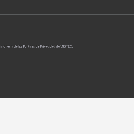
e cableado
e Acond
os Términos y Condiciones y de las Políticas de Privacidad de VIDITEC.