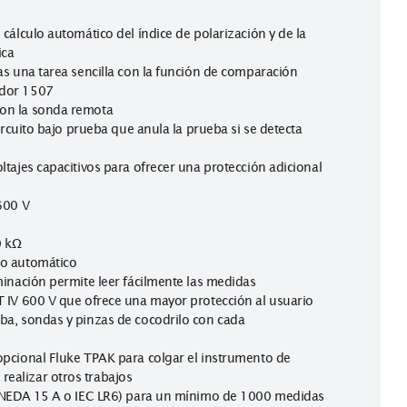
prueba de aislamiento
250 V, 500 V, 1000 V
dinero con el cálculo automático del índice de polarización y d
rción dieléctrica
idas repetitivas una tarea sencilla con la función de comparac
 del comprobador 1507
s y seguras con la sonda remota
voltaje en el circuito bajo prueba que anula la prueba si se det
tica de los voltajes capacitivos para ofrecer una protección ad
C: de 0.1 V a 600 V
e 200 mA
 0.01 Ω a 20.00 kΩ
 con el apagado automático
a con retroiluminación permite leer fácilmente las medidas
brevoltaje CAT IV 600 V que ofrece una mayor protección al us
ables de prueba, sondas y pinzas de cocodrilo con cada