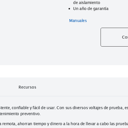
comprobador
Acepta el siste
modo que sus m
Cuatro baterías
de aislamiento
Un año de gara
Manuales
Recursos