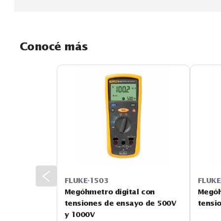
El Fluke 1507 Medidor de aislamiento es compacto, 
problemas, la puesta en marcha de maquinaria y 
Sus funciones especiales y sus accesorios, como l
Conocé más