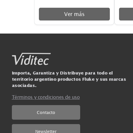
FLUKE-1503
Megóhmetro digital con
tensiones de ensayo de 500V
y 1000V
Ver más