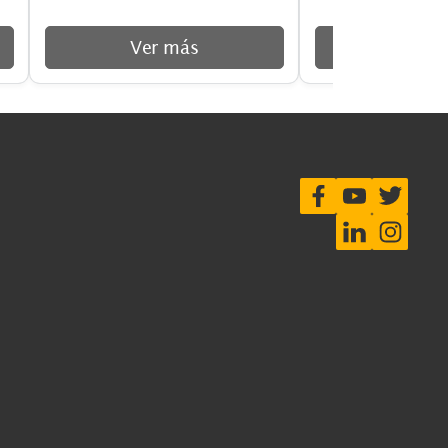
FLUKE-1550C FC
con FC
5KV INSULATION TESTER WITH
IR 3000FC 1550 CONNECTOR
ás
Ver más
les