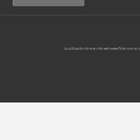
Importa, Garantiza y Distribuye para todo el
territorio argentino productos Fluke y sus mar
asociadas.
Términos y condiciones de uso
Contacto
Newsletter
La utilización de este sitio web
www.fluke