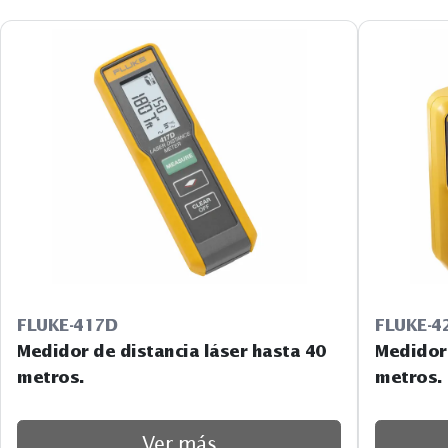
FLUKE-417D
FLUKE-4
Medidor de distancia láser hasta 40
Medidor 
metros.
metros.
Ver más