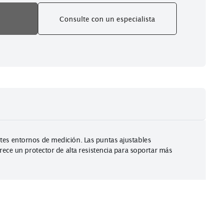
61010-031
ntía
mpre ahora
Consulte con un especialist
se en diferentes entornos de medición. Las puntas ajustables
cableado y ofrece un protector de alta resistencia para soport