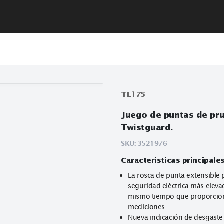
TL175
Juego de pun
Twistguard.
SKU:
3521976
Caracteristicas
La rosca de pun
seguridad eléctr
mismo tiempo qu