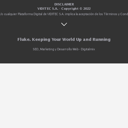
Medición por ultrasonido
Rastreadores y Localizadores
Seguridad e Higiene
DISCLAIMER
VIDITEC S.A. - Copyright © 2022
.com.ar
y/o cualquier Plataforma Digital de VIDITEC S.A. implica la aceptación de l
Fluke. Keeping Your World Up and Run
SEO, Marketing y Desarrollo Web - Digitalmix