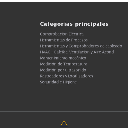
Juego de pinzas cocodrilo
Juego de puntas 
(roja y negra) para uso c
punta dura con t
TL175.
Twistguard.
Ver más
Ver m
Categorías principa
Comprobación Eléctrica
Herramientas de Procesos
Herramientas y Comprobadores d
cas
HVAC - Calefac, Ventilación y Air
Mantenimiento mecánico
Medición de Temperatura