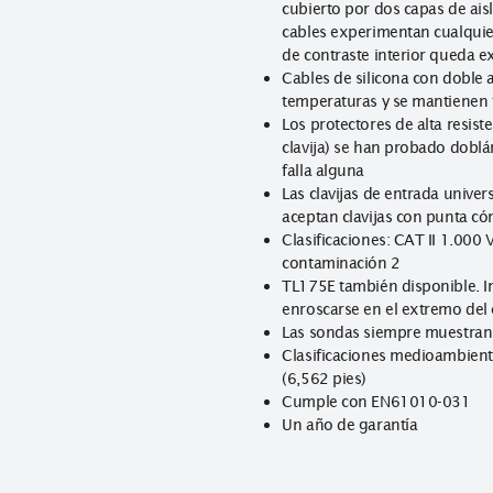
mediciones
Nueva indicació
cubierto por do
cables experimen
de contraste in
Cables de silic
temperaturas y 
Los protectores 
clavija) se han
falla alguna
Las clavijas de
aceptan clavija
Clasificaciones:
contaminación 
TL175E también 
enroscarse en e
Las sondas siem
Clasificaciones 
(6,562 pies)