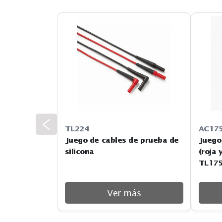
de 30,000 dobleces.
Conocé más
TL224