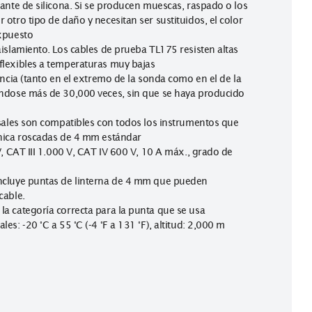
n de desgaste de los cables WearGuard. Cada cable de prueba 
s capas de aislante de silicona. Si se producen muescas, raspad
tan cualquier otro tipo de daño y necesitan ser sustituidos, el
terior queda expuesto
ona con doble aislamiento. Los cables de prueba TL175 resisten 
se mantienen flexibles a temperaturas muy bajas
de alta resistencia (tanto en el extremo de la sonda como en el
 probado doblándose más de 30,000 veces, sin que se haya pro
 entrada universales son compatibles con todos los instrumento
s con punta cónica roscadas de 4 mm estándar
 CAT II 1.000 V, CAT III 1.000 V, CAT IV 600 V, 10 A máx., grad
2
disponible. Incluye puntas de linterna de 4 mm que pueden
l extremo del cable.
pre muestran la categoría correcta para la punta que se usa
medioambientales: -20 °C a 55 °C (-4 °F a 131 °F), altitud: 2,000