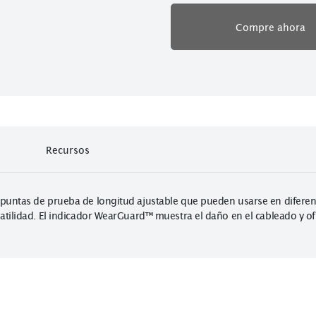
Cumple con EN
Un año de gara
Co
Recursos
recen puntas de prueba de longitud ajustable que pueden usar
e versatilidad. El indicador WearGuard™ muestra el daño en el 