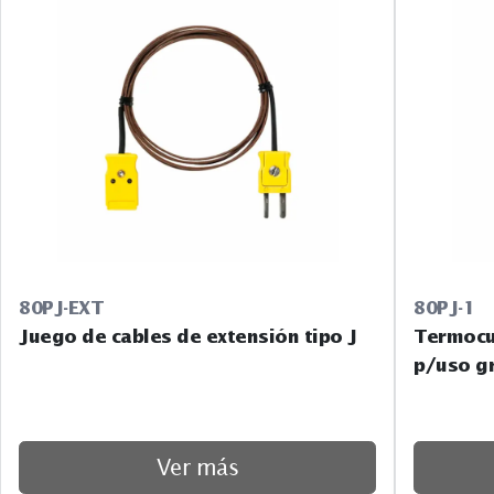
80PJ-EXT
80PJ-1
Juego de cables de extensión tipo J
Termocup
p/uso g
Ver más