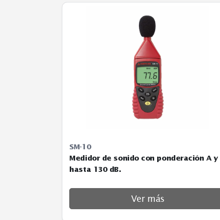
Inicio
Seguridad e Higiene
Decibelímetros - Sonó
SM-10
Medidor de sonido con ponderació
hasta 130 dB.